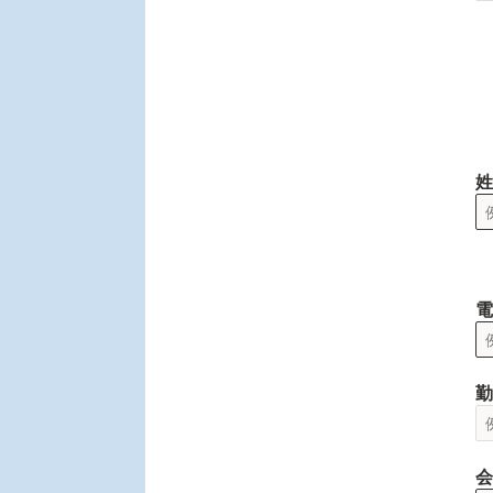
姓
電
勤
会