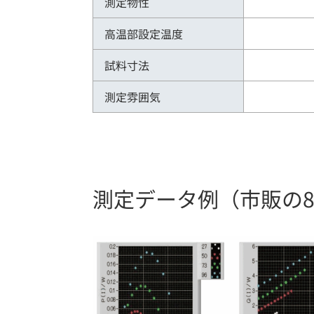
測定物性
高温部設定温度
試料寸法
測定雰囲気
測定データ例（市販の