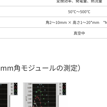
変換効率、発電量、熱流量
50℃～500℃
角2〜10mm × 高さ1〜20*mm *M
真空中
8mm角モジュールの測定）