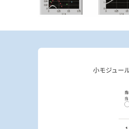
小モジュール
当
当
１