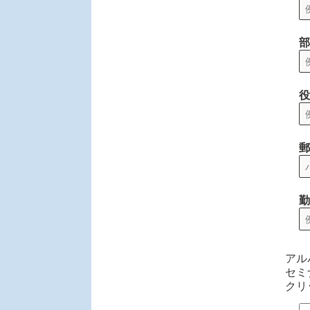
部
役
郵
勤
アル
セミ
クリ