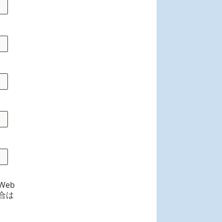
eb
合は