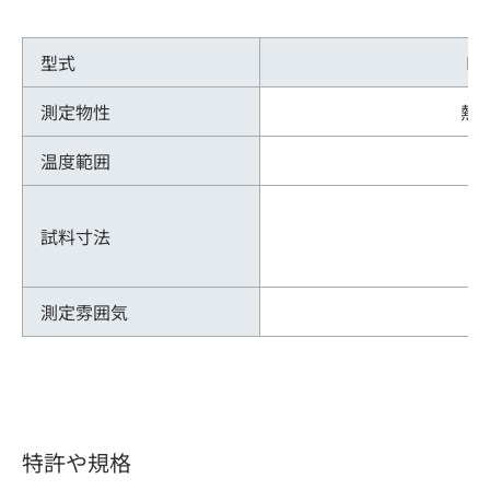
型式
FT
測定物性
熱
温度範囲
試料寸法
測定雰囲気
大
特許や規格