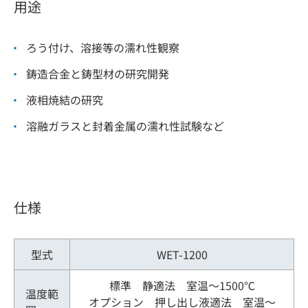
用途
ろう付け、溶接等の濡れ性観察
鋳造合金と鋳型材の研究開発
液相焼結の研究
溶融ガラスと封着金属の濡れ性試験など
仕様
型式
WET-1200
標準 静適法 室温～1500℃
温度範
オプション 押し出し液適法 室温～