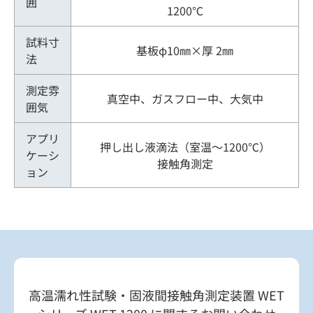
囲
1200℃
試料寸
基板φ10㎜×厚 2㎜
法
測定雰
真空中、ガスフロー中、大気中
囲気
アプリ
押し出し液滴法（室温～1200℃）
ケーシ
接触角測定
ョン
高温濡れ性試験・固液間接触角測定装置 WET