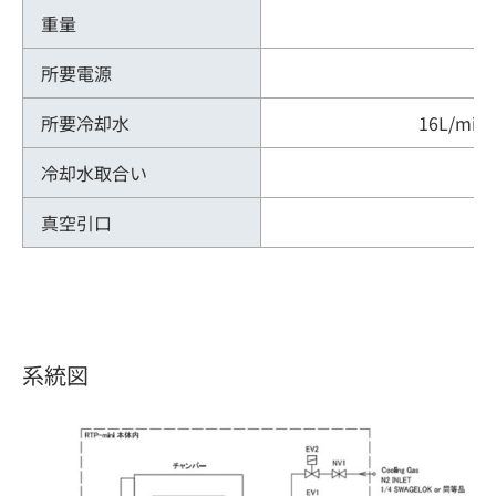
重量
所要電源
所要冷却水
16L/m
冷却水取合い
真空引口
系統図