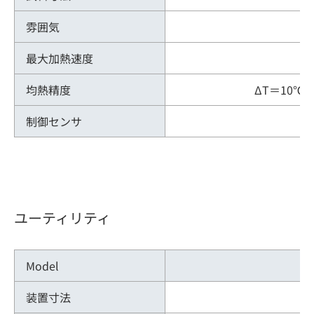
雰囲気
最大加熱速度
均熱精度
ΔT＝10℃ 
制御センサ
ユーティリティ
Model
装置寸法